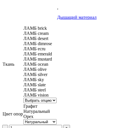
,
Дышащий материал
ЛАМБ brick
ЛАМБ cream
ЛАМБ desert
ЛАМБ dimrose
ЛАМБ ecru
ЛАМБ emerald
ЛАМБ mustard
Ткань
ЛАМБ ocean
ЛАМБ olive
ЛАМБ silver
ЛАМБ sky
ЛАМБ slate
ЛАМБ steel
ЛАМБ vision
Графит
Натуральный
Цвет опор
Орех
Количество