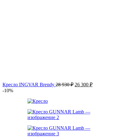
Первоначальная
Текущая
Кресло INGVAR Brendy
28 930
₽
26 300
₽
цена
цена:
-10%
составляла
26 300 ₽.
28 930 ₽.