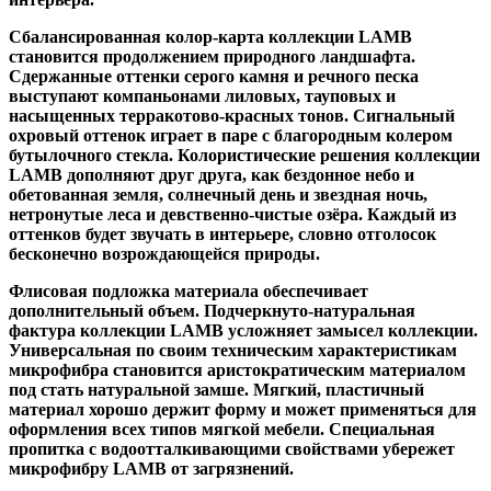
Сбалансированная колор-карта коллекции LAMB
становится продолжением природного ландшафта.
Сдержанные оттенки серого камня и речного песка
выступают компаньонами лиловых, тауповых и
насыщенных терракотово-красных тонов. Сигнальный
охровый оттенок играет в паре с благородным колером
бутылочного стекла. Колористические решения коллекции
LAMB дополняют друг друга, как бездонное небо и
обетованная земля, солнечный день и звездная ночь,
нетронутые леса и девственно-чистые озёра. Каждый из
оттенков будет звучать в интерьере, словно отголосок
бесконечно возрождающейся природы.
Флисовая подложка материала обеспечивает
дополнительный объем. Подчеркнуто-натуральная
фактура коллекции LAMB усложняет замысел коллекции.
Универсальная по своим техническим характеристикам
микрофибра становится аристократическим материалом
под стать натуральной замше. Мягкий, пластичный
материал хорошо держит форму и может применяться для
оформления всех типов мягкой мебели. Специальная
пропитка с водоотталкивающими свойствами убережет
микрофибру LAMB от загрязнений.