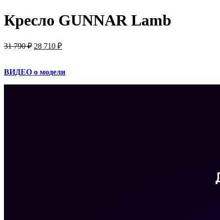
Кресло GUNNAR Lamb
Первоначальная
Текущая
31 790
₽
28 710
₽
цена
цена:
составляла
28 710 ₽.
ВИДЕО о модели
31 790 ₽.