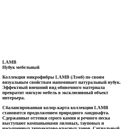
LAMB
Нубук мебельный
Коллекция микрофибры LAMB (Лэмб) по своим
визуальным свойствам напоминает натуральный нубук.
Эффектный внешний вид обивочного материала
превратит мягкую мебель в эксклюзивный объект
интерьера.
Сбалансированная колор-карта коллекции LAMB
становится продолжением природного ландшафта.
Сдержанные оттенки серого камня и речного песка
выступают компаньонами лиловых, тауповых и
насыщенных терракотово-красных тонов. Сигнальный