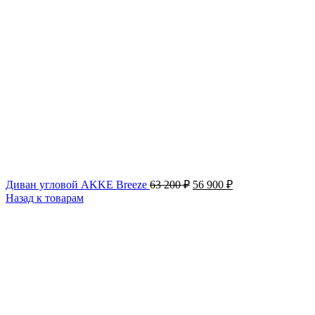
Первоначальная
Текущая
Диван угловой AKKE Breeze
63 200
₽
56 900
₽
цена
цена:
Назад к товарам
составляла
56 900 ₽.
63 200 ₽.