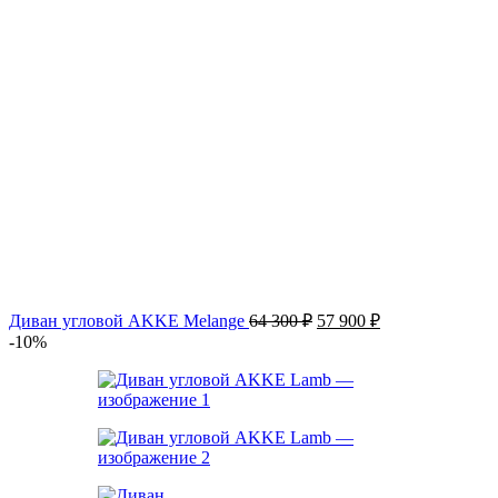
Первоначальная
Текущая
Диван угловой AKKE Melange
64 300
₽
57 900
₽
цена
цена:
-10%
составляла
57 900 ₽.
64 300 ₽.