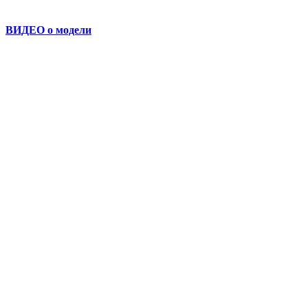
цена
цена:
составляла
56 900 ₽.
ВИДЕО о модели
63 200 ₽.