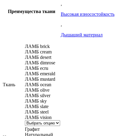
,
Преимущества ткани
Высокая износостойкость
,
Дышащий материал
ЛАМБ brick
ЛАМБ cream
ЛАМБ desert
ЛАМБ dimrose
ЛАМБ ecru
ЛАМБ emerald
ЛАМБ mustard
Ткань
ЛАМБ ocean
ЛАМБ olive
ЛАМБ silver
ЛАМБ sky
ЛАМБ slate
ЛАМБ steel
ЛАМБ vision
Графит
Натуральный