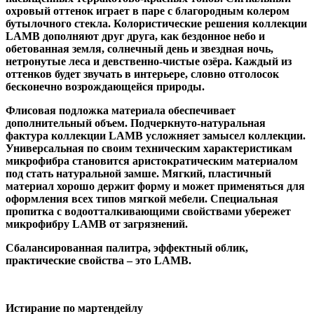
охровый оттенок играет в паре с благородным колером
бутылочного стекла. Колористические решения коллекции
LAMB дополняют друг друга, как бездонное небо и
обетованная земля, солнечный день и звездная ночь,
нетронутые леса и девственно-чистые озёра. Каждый из
оттенков будет звучать в интерьере, словно отголосок
бесконечно возрождающейся природы.
Флисовая подложка материала обеспечивает
дополнительный объем. Подчеркнуто-натуральная
фактура коллекции LAMB усложняет замысел коллекции.
Универсальная по своим техническим характеристикам
микрофибра становится аристократическим материалом
под стать натуральной замше. Мягкий, пластичный
материал хорошо держит форму и может применяться для
оформления всех типов мягкой мебели. Специальная
пропитка с водоотталкивающими свойствами убережет
микрофибру LAMB от загрязнений.
Сбалансированная палитра, эффектный облик,
практические свойства – это LAMB.
Истирание по мартендейлу