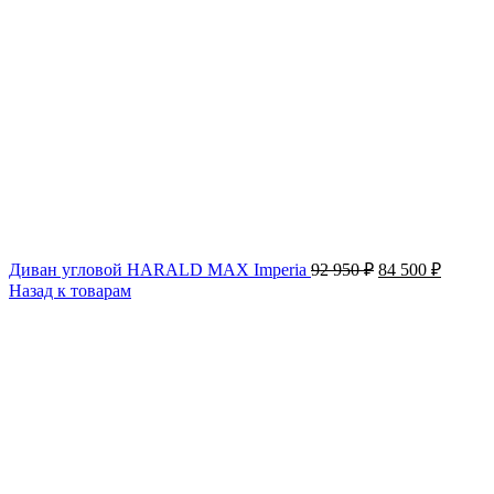
Первоначальна
Текущ
Диван угловой HARALD MAX Imperia
92 950
₽
84 500
₽
цена
цена:
Назад к товарам
составляла
84 500 
92 950 ₽.