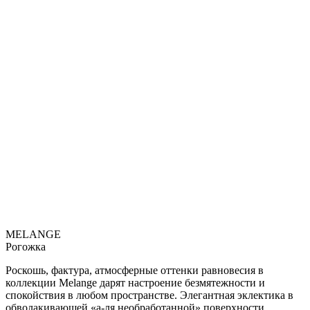
MELANGE
Рогожка
Роскошь, фактура, атмосферные оттенки равновесия в
коллекции Melange дарят настроение безмятежности и
спокойствия в любом пространстве. Элегантная эклектика в
обволакивающей «а-ля необработанной» поверхности