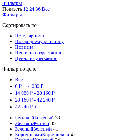
Фильтры
популярности
Показать
12
24
36
Все
Фильтры
Сортировать по
Популярность
По среднему рейтингу
Новизна
Цена: по возрастанию
Цена: по убыванию
Фильтр по цене
Все
0
₽
-
14 080
₽
14 080
₽
-
28 160
₽
28 160
₽
-
42 240
₽
42 240
₽
+
Бежевый
Бежевый
38
Желтый
Желтый
35
Зеленый
Зеленый
41
Коричневый
Коричневый
42