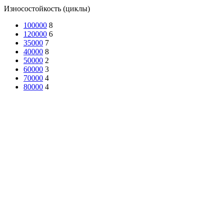
Износостойкость (циклы)
100000
8
120000
6
35000
7
40000
8
50000
2
60000
3
70000
4
80000
4