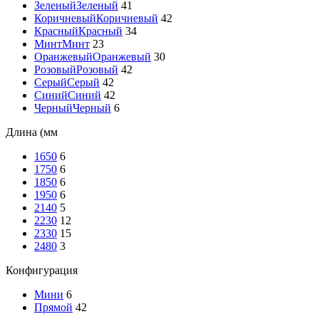
Зеленый
Зеленый
41
Коричневый
Коричневый
42
Красный
Красный
34
Минт
Минт
23
Оранжевый
Оранжевый
30
Розовый
Розовый
42
Серый
Серый
42
Синий
Синий
42
Черный
Черный
6
Длина (мм
1650
6
1750
6
1850
6
1950
6
2140
5
2230
12
2330
15
2480
3
Конфигурация
Мини
6
Прямой
42