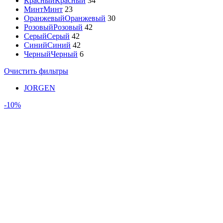
Красный
Красный
34
Минт
Минт
23
Оранжевый
Оранжевый
30
Розовый
Розовый
42
Серый
Серый
42
Синий
Синий
42
Черный
Черный
6
Очистить фильтры
JORGEN
-10%