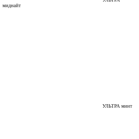
миднайт
УЛЬТРА минт