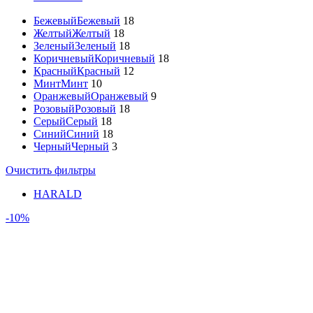
Бежевый
Бежевый
18
Желтый
Желтый
18
Зеленый
Зеленый
18
Коричневый
Коричневый
18
Красный
Красный
12
Минт
Минт
10
Оранжевый
Оранжевый
9
Розовый
Розовый
18
Серый
Серый
18
Синий
Синий
18
Черный
Черный
3
Очистить фильтры
HARALD
-10%