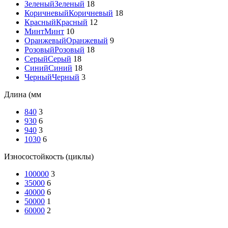
Зеленый
Зеленый
18
Коричневый
Коричневый
18
Красный
Красный
12
Минт
Минт
10
Оранжевый
Оранжевый
9
Розовый
Розовый
18
Серый
Серый
18
Синий
Синий
18
Черный
Черный
3
Длина (мм
840
3
930
6
940
3
1030
6
Износостойкость (циклы)
100000
3
35000
6
40000
6
50000
1
60000
2